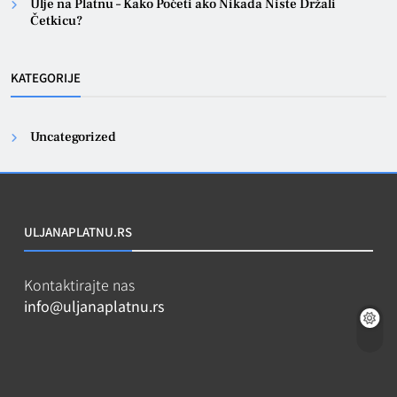
Ulje na Platnu – Kako Početi ako Nikada Niste Držali
Četkicu?
KATEGORIJE
Uncategorized
ULJANAPLATNU.RS
Kontaktirajte nas
info@uljanaplatnu.rs