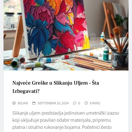
Najveće Greške u Slikanju Uljem – Šta
Izbegavati?
BOJAN
SEPTEMBAR 10, 2024
0
8 MINS
Slikanje uljem predstavlja jedinstven umetnički izazov
koji uključuje pravilan odabir materijala, pripremu
platna i stručno rukovanje bojama. Početnici često